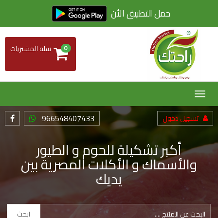
حمل التطبيق الأن
0
سلة المشتريات
Toggle
navigation
966548407433
تسجيل دخول
أكبر تشكيلة للحوم و الطيور
والأسماك و الأكلات المصرية بين
يديك
ابحث