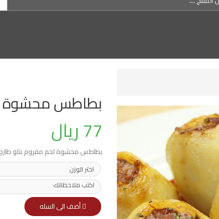
بطاطس محشوة لحم
77 ريال
بطاطس محشوة لحم مفروم بتلو طازج ك
أضف الى السله