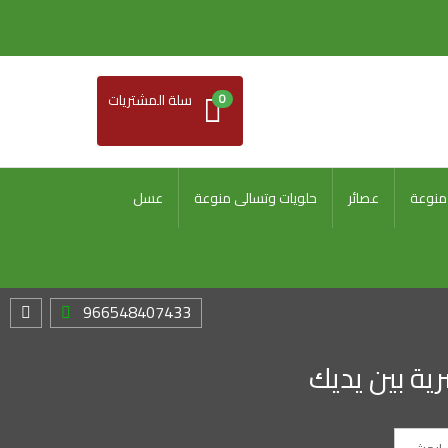
0
سلة المشتريات
منوعة
عصائر
حلويات وتسالى منوعة
عسل
966548407433
ية بين يديك