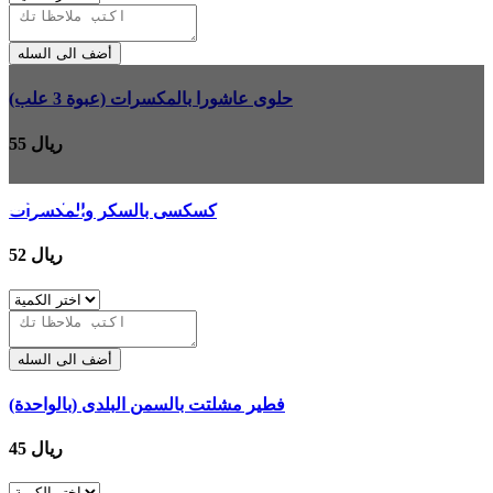
أضف الى السله
حلوى عاشورا بالمكسرات (عبوة 3 علب)
55 ريال
غير متوفر
كسكسى بالسكر والمكسرات
52 ريال
أضف الى السله
فطير مشلتت بالسمن البلدى (بالواحدة)
45 ريال