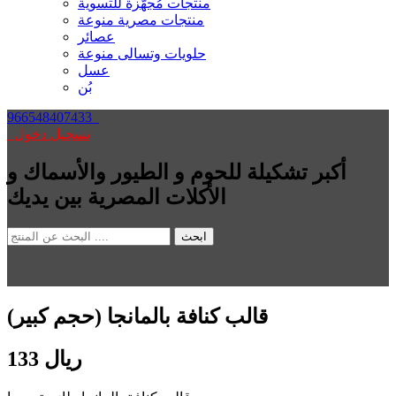
منتجات مُجهّزة للتسوية
منتجات مصرية منوعة
عصائر
حلويات وتسالى منوعة
عسل
بُن
966548407433
تسجيل دخول
أكبر تشكيلة للحوم و الطيور والأسماك و
الأكلات المصرية بين يديك
ابحث
قالب كنافة بالمانجا (حجم كبير)
133 ريال