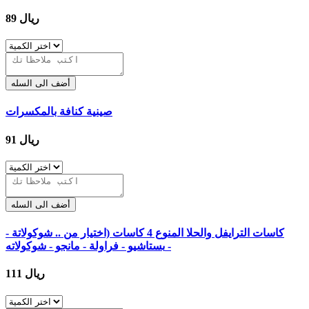
89 ريال
أضف الى السله
صينية كنافة بالمكسرات
91 ريال
أضف الى السله
كاسات الترايفل والحلا المنوع 4 كاسات (اختيار من .. شوكولاتة -
بستاشيو - فراولة - مانجو - شوكولاته -
111 ريال