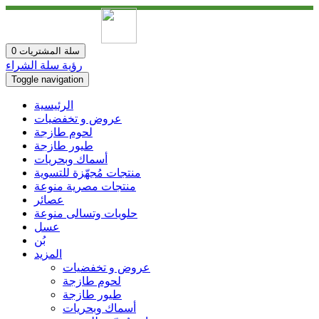
حمل التطبيق الأن
سلة المشتريات
0
رؤية سلة الشراء
Toggle navigation
الرئيسية
عروض و تخفضيات
لحوم طازجة
طيور طازجة
أسماك وبحريات
منتجات مُجهّزة للتسوية
منتجات مصرية منوعة
عصائر
حلويات وتسالى منوعة
عسل
بُن
المزيد
عروض و تخفضيات
لحوم طازجة
طيور طازجة
أسماك وبحريات