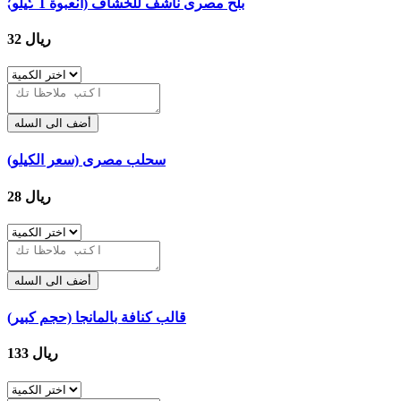
بلح مصرى ناشف للخشاف (العبوة 1 كيلو)
32 ريال
أضف الى السله
سحلب مصرى (سعر الكيلو)
28 ريال
أضف الى السله
قالب كنافة بالمانجا (حجم كبير)
133 ريال